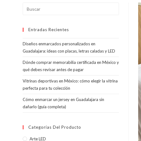
Pulsa
Escape
para
Entradas Recientes
cerrar
el
Diseños enmarcados personalizados en
panel
Guadalajara: ideas con placas, letras caladas y LED
de
búsqueda.
Dónde comprar memorabilia certificada en México y
qué debes revisar antes de pagar
Vitrinas deportivas en México: cómo elegir la vitrina
perfecta para tu colección
Cómo enmarcar un jersey en Guadalajara sin
dañarlo (guía completa)
Categorías Del Producto
Arte LED