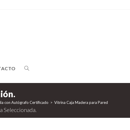
TACTO
ALTERNAR
BÚSQUEDA
ia con Autógrafo Certificado
>
Vitrina Caja Madera para Pared Bat de Baseb
DE