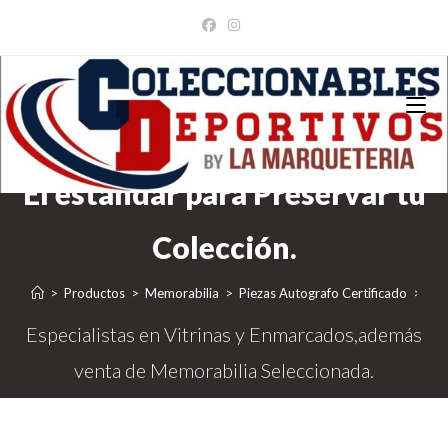
Ir
al
contenido
>
Productos
>
Memorabilia
>
Piezas Autografo Certificado
>
Gua