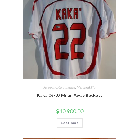
Jerseys Autografiados
,
Memorabilia
Kaka 06-07 Milan Away Beckett
$
10,900.00
Leer más