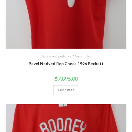
Jerseys Autografiados
,
Memorabilia
Pavel Nedved Rep Checa 1996 Beckett
$
7,895.00
Leer más