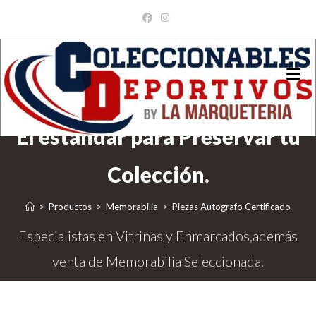
Ir
al
contenido
>
Productos
>
Memorabilia
>
Piezas Autografo Certificado