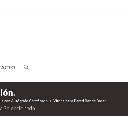
TACTO
ALTERNAR
BÚSQUEDA
ia con Autógrafo Certificado
>
Vitrina para Pared Bat de Baseball con Sopo
DE