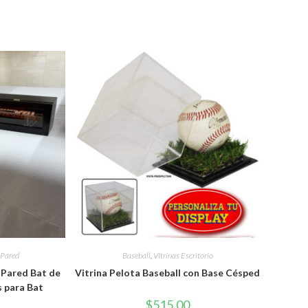
 Pared
Baseball
,
VItrinas Escritorio
 Pared Bat de
Vitrina Pelota Baseball con Base Césped
s para Bat
$
515.00