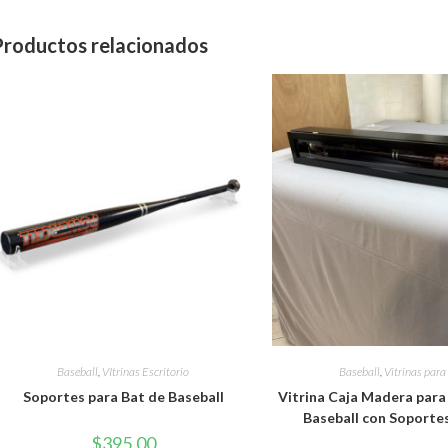
Productos relacionados
Baseball
,
VItrinas Escritorio
Baseball
,
Vitrinas para
Soportes para Bat de Baseball
Vitrina Caja Madera para
Baseball con Soporte
$
395.00