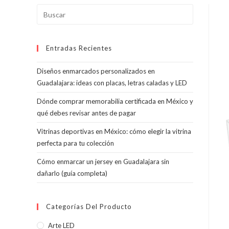
Pulsa
Escape
para
Entradas Recientes
cerrar
el
Diseños enmarcados personalizados en
panel
Guadalajara: ideas con placas, letras caladas y LED
de
búsqueda.
Dónde comprar memorabilia certificada en México y
qué debes revisar antes de pagar
Vitrinas deportivas en México: cómo elegir la vitrina
perfecta para tu colección
Cómo enmarcar un jersey en Guadalajara sin
dañarlo (guía completa)
Categorías Del Producto
Arte LED