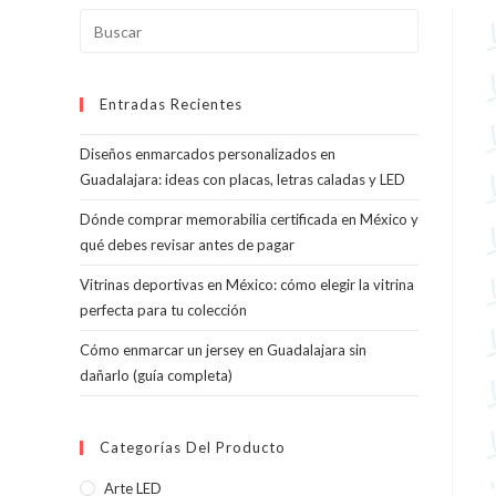
Pulsa
Escape
para
Entradas Recientes
cerrar
el
Diseños enmarcados personalizados en
panel
Guadalajara: ideas con placas, letras caladas y LED
de
búsqueda.
Dónde comprar memorabilia certificada en México y
qué debes revisar antes de pagar
Vitrinas deportivas en México: cómo elegir la vitrina
perfecta para tu colección
Cómo enmarcar un jersey en Guadalajara sin
dañarlo (guía completa)
Categorías Del Producto
Arte LED