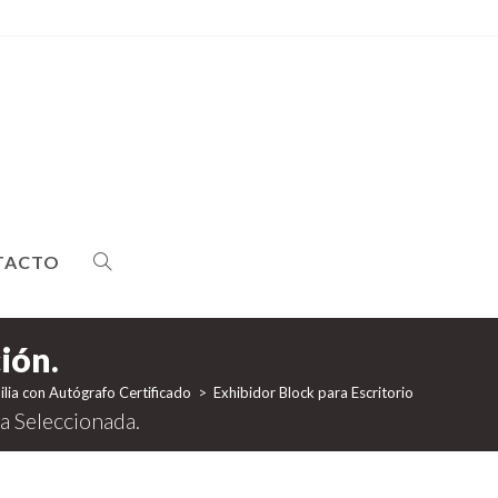
TACTO
ALTERNAR
BÚSQUEDA
lia con Autógrafo Certificado
>
Exhibidor Block para Escritorio
DE