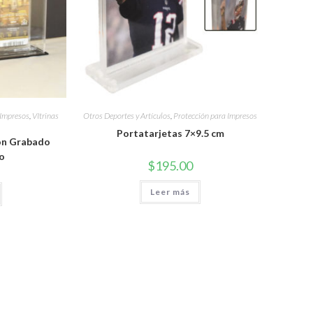
 Impresos
,
VItrinas
Otros Deportes y Artículos
,
Protección para Impresos
Portatarjetas 7×9.5 cm
con Grabado
do
$
195.00
Leer más