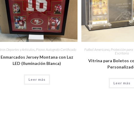
tros Deportes y Artículos
,
Piezas Autografo Certificado
Futbol Americano
,
Protección para
Escritorio
Enmarcados Jersey Montana con Luz
Vitrina para Boletos 
LED (Iluminación Blanca)
Personaliza
Leer más
Leer más