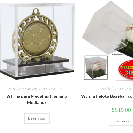
Medallas y Monedas
,
VItrinas Escritorio
Baseball
,
VItrinas Escr
Vitrina para Medallas (Tamaño
Vitrina Pelota Baseball c
Mediano)
$
515.00
Leer más
Leer más