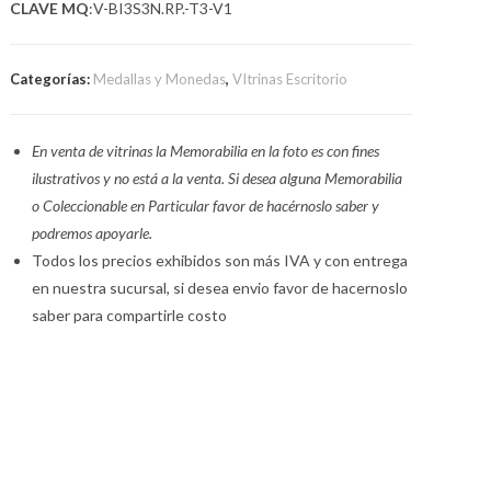
CLAVE MQ
:V-BI3S3N.RP.-T3-V1
Categorías:
Medallas y Monedas
,
VItrinas Escritorio
En venta de vitrinas la Memorabilia en la foto es con fines
ilustrativos y no está a la venta. Si desea alguna Memorabilia
o Coleccionable en Particular favor de hacérnoslo saber y
podremos apoyarle.
Todos los precios exhibidos son más IVA y con entrega
en nuestra sucursal, si desea envio favor de hacernoslo
saber para compartirle costo