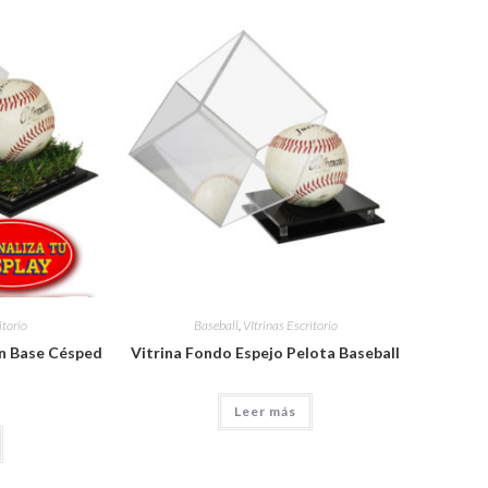
itorio
Baseball
,
VItrinas Escritorio
on Base Césped
Vitrina Fondo Espejo Pelota Baseball
Leer más