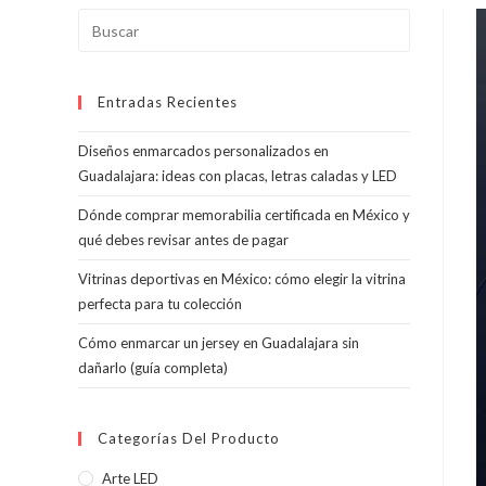
Pulsa
Escape
para
Entradas Recientes
cerrar
el
Diseños enmarcados personalizados en
panel
Guadalajara: ideas con placas, letras caladas y LED
de
búsqueda.
Dónde comprar memorabilia certificada en México y
qué debes revisar antes de pagar
Vitrinas deportivas en México: cómo elegir la vitrina
perfecta para tu colección
Cómo enmarcar un jersey en Guadalajara sin
dañarlo (guía completa)
Categorías Del Producto
Arte LED