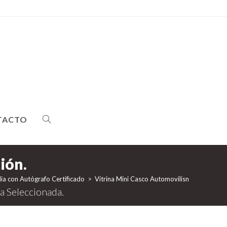
TACTO
ALTERNAR
BÚSQUEDA
ia con Autógrafo Certificado
>
Vitrina Mini Casco Automovilismo/American
DE