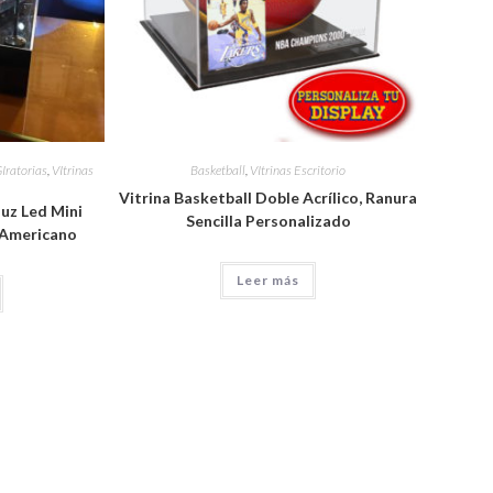
GIratorias
,
VItrinas
Basketball
,
VItrinas Escritorio
Vitrina Basketball Doble Acrílico, Ranura
luz Led Mini
Sencilla Personalizado
/Americano
Leer más