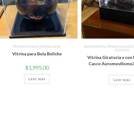
VItrinas Escritorio
,
Vitrinas varias
Automovilismo
,
Vitrinas con Luz y 
Escritorio
Vitrina para Bola Boliche
Vitrina Giratoria y con 
Casco Automovilismo
$
1,995.00
Leer más
Leer más