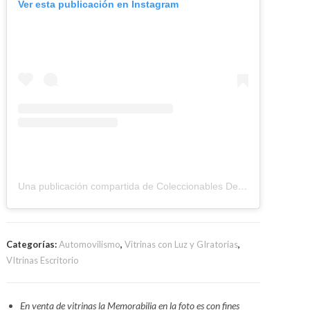
Ver esta publicación en Instagram
Una publicación compartida de Coleccionables Deportivos (@coleccionablesdeportivos)
Categorías:
Automovilismo
,
Vitrinas con Luz y GIratorias
,
VItrinas Escritorio
En venta de vitrinas la Memorabilia en la foto es con fines