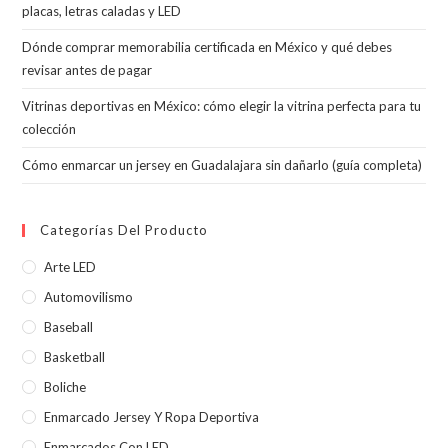
placas, letras caladas y LED
de
bús
Dónde comprar memorabilia certificada en México y qué debes
revisar antes de pagar
Vitrinas deportivas en México: cómo elegir la vitrina perfecta para tu
colección
Cómo enmarcar un jersey en Guadalajara sin dañarlo (guía completa)
Categorías Del Producto
Arte LED
Automovilismo
Baseball
Basketball
Boliche
Enmarcado Jersey Y Ropa Deportiva
Enmarcados Con LED