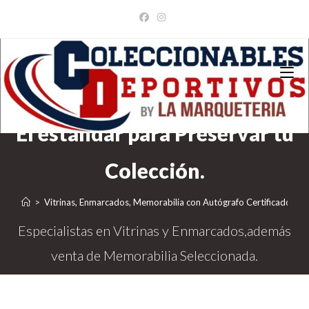
Ir
al
contenido
>
Vitrinas, Enmarcados, Memorabilia con Autógrafo Certificado
>