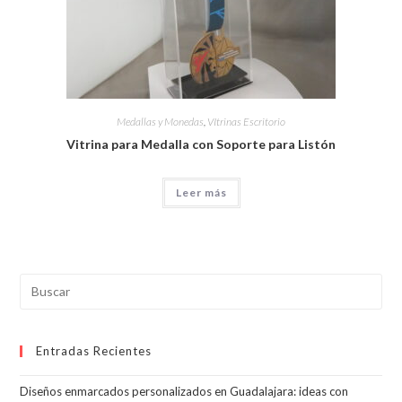
Medallas y Monedas
,
VItrinas Escritorio
Vitrina para Medalla con Soporte para Listón
Leer más
Pul
Esc
par
Entradas Recientes
cer
el
Diseños enmarcados personalizados en Guadalajara: ideas con
pan