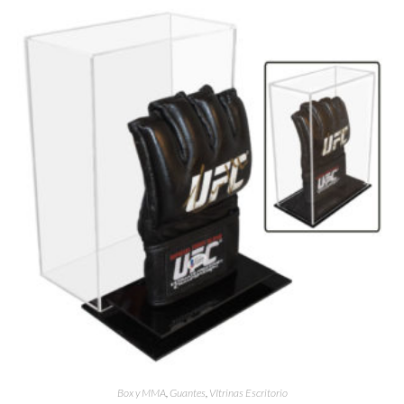
Box y MMA
,
Guantes
,
VItrinas Escritorio