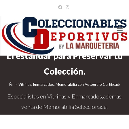
Ir
al
contenido
>
Vitrinas, Enmarcados, Memorabilia con Autógrafo Certificado
>