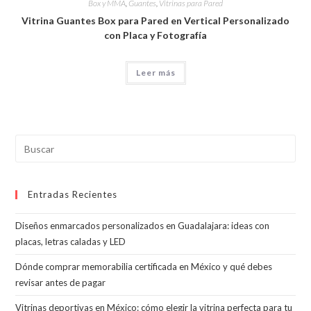
Box y MMA
,
Guantes
,
Vitrinas para Pared
Vitrina Guantes Box para Pared en Vertical Personalizado
con Placa y Fotografía
Leer más
Pul
Esc
par
Entradas Recientes
cer
el
Diseños enmarcados personalizados en Guadalajara: ideas con
pan
placas, letras caladas y LED
de
bús
Dónde comprar memorabilia certificada en México y qué debes
revisar antes de pagar
Vitrinas deportivas en México: cómo elegir la vitrina perfecta para tu