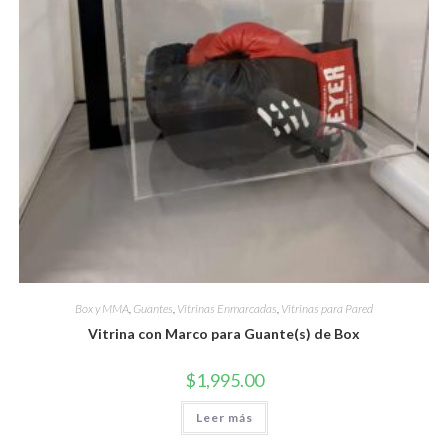
Box y MMA
,
Guantes
,
Vitrinas Enmarcadas
,
Vitrinas para Pared
Vitrina con Marco para Guante(s) de Box
$
1,995.00
Leer más