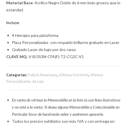
Material Base
: Acrílico Negro Doble de 6 mm (más grueso que lo
estandar)
Incluye
4 Herrajes para plataforma
Placa Personalizadas con respaldo brillante grabado en Laser
Grabado Laser de logo por dos caras
CLAVE MQ
: V-BI3S3N-CFA(F)-T2-CG2C-V1
Categorías:
Futbol Americano
,
VItrinas Escritorio
,
Vitrinas
Personalizadas de Lujo
En venta de vitrinas la Memorabilia en la foto es con fines ilustrativos
y no está a la venta. Si desea alguna Memorabilia o Coleccionable en
Particular favor de hacérnoslo saber y podremos apoyarle.
Todos los precios exhibidos son más IVA y con entrega en