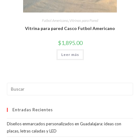
Futbol Americano
,
Vitrinas para Pared
Vitrina para pared Casco Futbol Americano
$
1,895.00
Leer más
Pul
Esc
par
Entradas Recientes
cer
el
Diseños enmarcados personalizados en Guadalajara: ideas con
pan
placas, letras caladas y LED
de