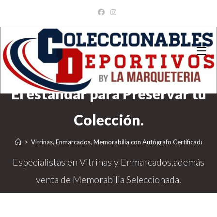
Ir
al
contenido
>
Vitrinas, Enmarcados, Memorabilia con Autógrafo Certificado
>